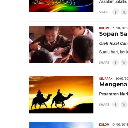
Assalamualaiku
SHARE
KOLOM
23/01/201
Sopan Sa
Oleh Rizal Ca
Suatu hari, ket
SHARE
SEJARAH
10/09/2
Mengenan
Pesantren Nur
SHARE
KOLOM
04/09/201