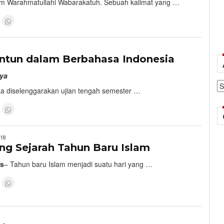
m Warahmatullahi Wabarakatuh. Sebuah kalimat yang …
9
ntun dalam Berbahasa Indonesia
hya
Ar
ika diselenggarakan ujian tengah semester …
018
g Sejarah Tahun Baru Islam
is
– Tahun baru Islam menjadi suatu hari yang …
8