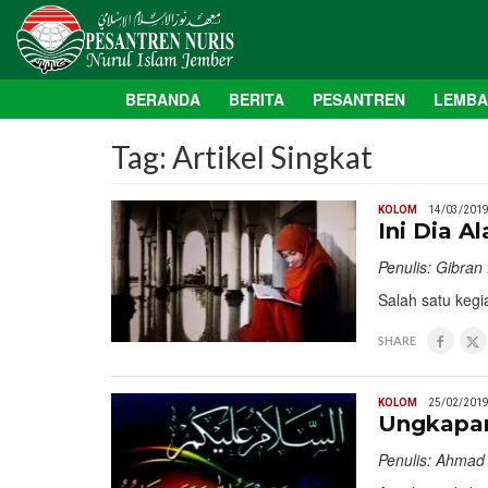
BERANDA
BERITA
PESANTREN
LEMB
Tag:
Artikel Singkat
KOLOM
14/03/201
Ini Dia 
Penulis: Gibra
Salah satu kegi
SHARE
KOLOM
25/02/201
Ungkapan
Penulis: Ahmad