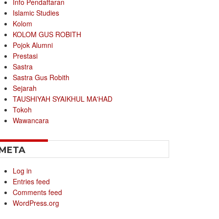
Info Pendaftaran
Islamic Studies
Kolom
KOLOM GUS ROBITH
Pojok Alumni
Prestasi
Sastra
Sastra Gus Robith
Sejarah
TAUSHIYAH SYAIKHUL MA'HAD
Tokoh
Wawancara
META
Log in
Entries feed
Comments feed
WordPress.org