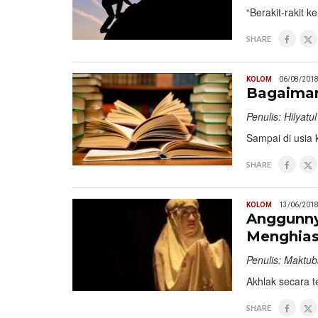
“Berakit-rakit 
SHARE
KOLOM
06/08/201
Bagaiman
Penulis: Hilyatu
Sampai di usia 
SHARE
KOLOM
13/06/201
Anggunny
Menghias
Penulis: Maktu
Akhlak secara t
SHARE