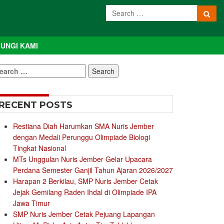
UNGI KAMI
earch
r:
RECENT POSTS
Restiana Diah Harumkan SMA Nuris Jember
dengan Medali Perunggu Olimpiade Biologi
Tingkat Nasional
MTs Unggulan Nuris Jember Gelar Upacara
Perdana Semester Ganjil Tahun Ajaran 2026/2027
Harapan 2 Berkilau, SMP Nuris Jember Cetak
Jejak Gemilang Raden Ihdal di Olimpiade IPA
Jawa Timur
SMP Nuris Jember Cetak Pejuang Lapangan