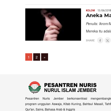
KOLOM
13/06/201
Aneka M
Penulis: Ikrom
Mereka itu ada
SHARE
Posts
Page
Page
1
2
»
navigation
Pesantren Nuris Jember berkonsentrasi mengembangk
program unggulan Aswaja, Kitab Kuning, Bahtsul Masail, Tahf
Qur'an, Sains, Bahasa Arab & Inggris