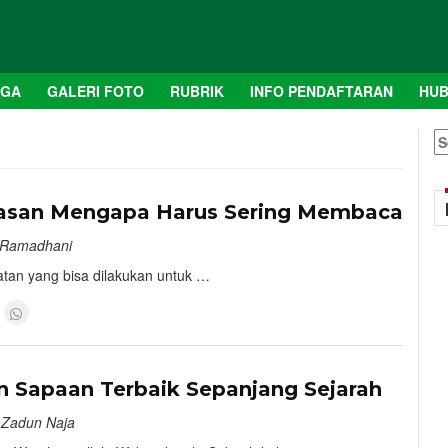
AGA
GALERI FOTO
RUBRIK
INFO PENDAFTARAN
HUB
S
fo
9
Alasan Mengapa Harus Sering Membaca
n Ramadhani
atan yang bisa dilakukan untuk …
9
 Sapaan Terbaik Sepanjang Sejarah
 Zadun Naja