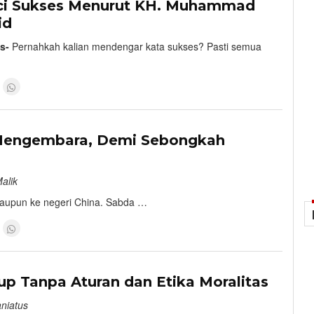
ci Sukses Menurut KH. Muhammad
id
s-
Pernahkah kalian mendengar kata sukses? Pasti semua
8
Mengembara, Demi Sebongkah
alik
alaupun ke negeri China. Sabda …
8
up Tanpa Aturan dan Etika Moralitas
aniatus