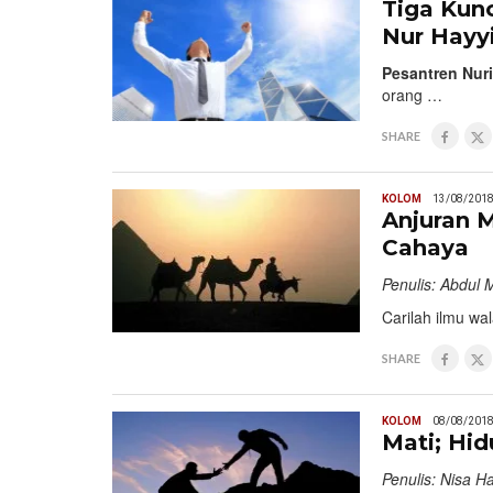
Tiga Kun
Nur Hayy
Pesantren Nuri
orang …
SHARE
KOLOM
13/08/201
Anjuran 
Cahaya
Penulis: Abdul M
Carilah ilmu w
SHARE
KOLOM
08/08/201
Mati; Hid
Penulis: Nisa H