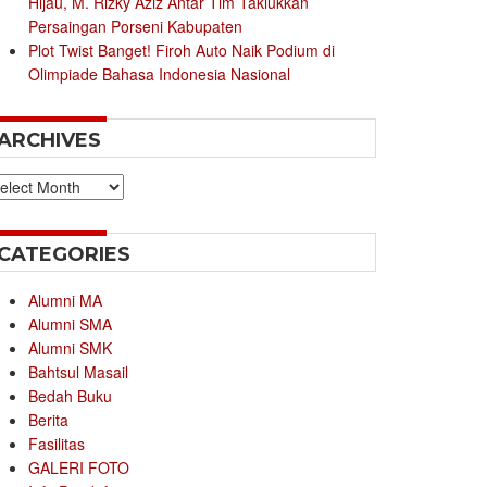
Hijau, M. Rizky Aziz Antar Tim Taklukkan
Persaingan Porseni Kabupaten
Plot Twist Banget! Firoh Auto Naik Podium di
Olimpiade Bahasa Indonesia Nasional
ARCHIVES
chives
CATEGORIES
Alumni MA
Alumni SMA
Alumni SMK
Bahtsul Masail
Bedah Buku
Berita
Fasilitas
GALERI FOTO