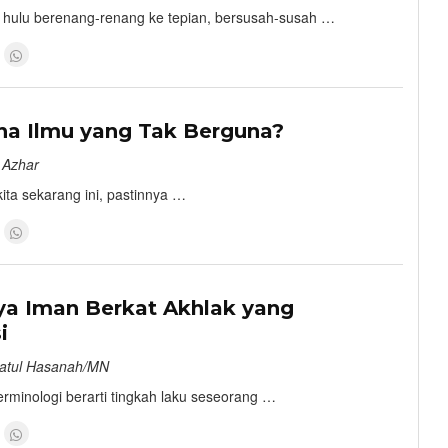
ke hulu berenang-renang ke tepian, bersusah-susah …
8
a Ilmu yang Tak Berguna?
l Azhar
kita sekarang ini, pastinnya …
8
a Iman Berkat Akhlak yang
i
batul Hasanah/MN
erminologi berarti tingkah laku seseorang …