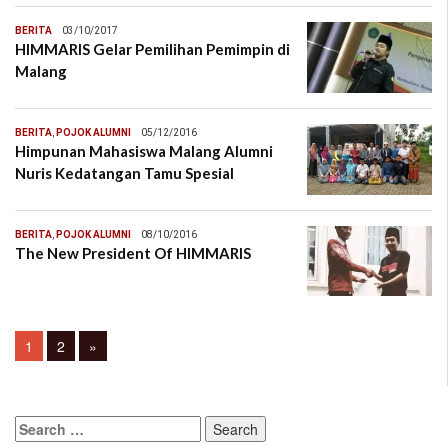
BERITA
03/10/2017
HIMMARIS Gelar Pemilihan Pemimpin di
Malang
BERITA
,
POJOK ALUMNI
05/12/2016
Himpunan Mahasiswa Malang Alumni
Nuris Kedatangan Tamu Spesial
BERITA
,
POJOK ALUMNI
08/10/2016
The New President Of HIMMARIS
Posts
Page
Page
1
2
»
navigation
Search