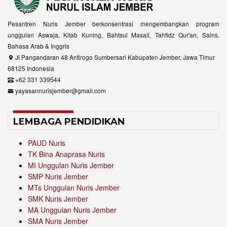
Pesantren Nuris Jember berkonsentrasi mengembangkan program
unggulan Aswaja, Kitab Kuning, Bahtsul Masail, Tahfidz Qur'an, Sains,
Bahasa Arab & Inggris
Jl Pangandaran 48 Antirogo Sumbersari Kabupaten Jember, Jawa Timur
68125 Indonesia
+62 331 339544
yayasannurisjember@gmail.com
LEMBAGA PENDIDIKAN
PAUD Nuris
TK Bina Anaprasa Nuris
MI Unggulan Nuris Jember
SMP Nuris Jember
MTs Unggulan Nuris Jember
SMK Nuris Jember
MA Unggulan Nuris Jember
SMA Nuris Jember