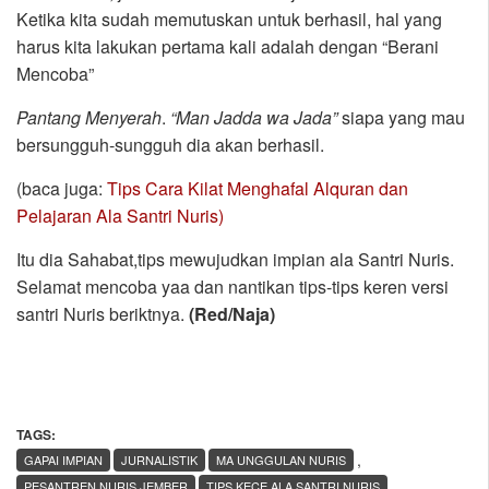
Ketika kita sudah memutuskan untuk berhasil, hal yang
harus kita lakukan pertama kali adalah dengan “Berani
Mencoba”
Pantang Menyerah
.
“Man Jadda wa Jada”
siapa yang mau
bersungguh-sungguh dia akan berhasil.
(baca juga:
Tips Cara Kilat Menghafal Alquran dan
Pelajaran Ala Santri Nuris)
Itu dia Sahabat,tips mewujudkan impian ala Santri Nuris.
Selamat mencoba yaa dan nantikan tips-tips keren versi
santri Nuris beriktnya.
(Red/Naja)
TAGS:
,
GAPAI IMPIAN
JURNALISTIK
MA UNGGULAN NURIS
PESANTREN NURIS JEMBER
TIPS KECE ALA SANTRI NURIS