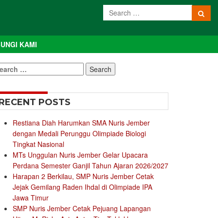
UNGI KAMI
earch
r:
RECENT POSTS
Restiana Diah Harumkan SMA Nuris Jember
dengan Medali Perunggu Olimpiade Biologi
Tingkat Nasional
MTs Unggulan Nuris Jember Gelar Upacara
Perdana Semester Ganjil Tahun Ajaran 2026/2027
Harapan 2 Berkilau, SMP Nuris Jember Cetak
Jejak Gemilang Raden Ihdal di Olimpiade IPA
Jawa Timur
SMP Nuris Jember Cetak Pejuang Lapangan