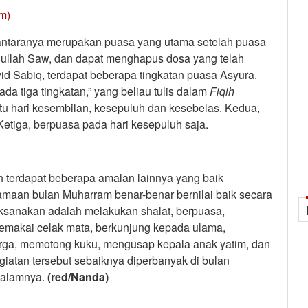
m)
antaranya merupakan puasa yang utama setelah puasa
ullah Saw, dan dapat menghapus dosa yang telah
d Sabiq, terdapat beberapa tingkatan puasa Asyura.
 tiga tingkatan,” yang beliau tulis dalam
Fiqih
aitu hari kesembilan, kesepuluh dan kesebelas. Kedua,
etiga, berpuasa pada hari kesepuluh saja.
h terdapat beberapa amalan lainnya yang baik
amaan bulan Muharram benar-benar bernilai baik secara
aksanakan adalah melakukan shalat, berpuasa,
emakai celak mata, berkunjung kepada ulama,
rga, memotong kuku, mengusap kepala anak yatim, dan
giatan tersebut sebaiknya diperbanyak di bulan
dalamnya.
(red/Nanda)