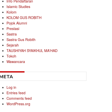
Info Pendaftaran
Islamic Studies
Kolom
KOLOM GUS ROBITH
Pojok Alumni
Prestasi
Sastra
Sastra Gus Robith
Sejarah
TAUSHIYAH SYAIKHUL MA'HAD
Tokoh
Wawancara
META
Log in
Entries feed
Comments feed
WordPress.org