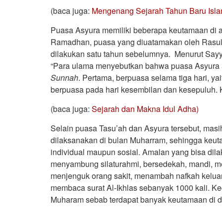
(baca juga:
Mengenang Sejarah Tahun Baru Isla
Puasa Asyura memiliki beberapa keutamaan di 
Ramadhan, puasa yang diuatamakan oleh Rasul
dilakukan satu tahun sebelumnya. Menurut Sayyi
“Para ulama menyebutkan bahwa puasa Asyura ada
Sunnah
. Pertama, berpuasa selama tiga hari, y
berpuasa pada hari kesembilan dan kesepuluh. K
(baca juga:
Sejarah dan Makna Idul Adha)
Selain puasa Tasu’ah dan Asyura tersebut, masi
dilaksanakan di bulan Muharram, sehingga keut
individual maupun sosial. Amalan yang bisa dil
menyambung silaturahmi, bersedekah, mandi, m
menjenguk orang sakit, menambah nafkah kelua
membaca surat Al-Ikhlas sebanyak 1000 kali. Ke
Muharam sebab terdapat banyak keutamaan di 