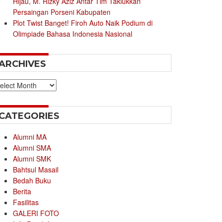
Hijau, M. Rizky Aziz Antar Tim Taklukkan
Persaingan Porseni Kabupaten
Plot Twist Banget! Firoh Auto Naik Podium di
Olimpiade Bahasa Indonesia Nasional
ARCHIVES
chives
CATEGORIES
Alumni MA
Alumni SMA
Alumni SMK
Bahtsul Masail
Bedah Buku
Berita
Fasilitas
GALERI FOTO