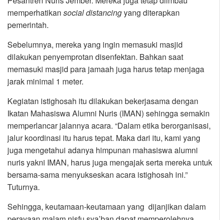
Pesantren Nuris Jember. Mereka juga tetap diimbau
memperhatikan
so
c
ial distancing
yang diterapkan
pemerintah.
Sebelumnya, mereka yang ingin memasuki masjid
dilakukan penyemprotan disenfektan. Bahkan saat
memasuki masjid para jamaah juga harus tetap menjaga
jarak minimal 1 meter.
Kegiatan istighosah itu dilakukan bekerjasama dengan
Ikatan Mahasiswa Alumni Nuris (IMAN) sehingga semakin
memperlancar jalannya acara. “Dalam etika berorganisasi,
jalur koordinasi itu harus tepat. Maka dari itu, kami yang
juga mengetahui adanya himpunan mahasiswa alumni
nuris yakni IMAN, harus juga mengajak serta mereka untuk
bersama-sama menyukseskan acara istighosah ini.”
Tuturnya.
Sehingga, keutamaan-keutamaan yang dijanjikan dalam
perayaan malam nisfu sya’ban dapat memperolehnya.