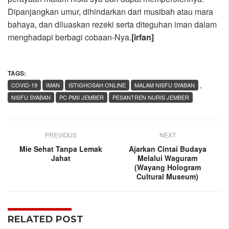
Dipanjangkan umur, dihindarkan dari musibah atau mara
bahaya, dan diluaskan rezeki serta diteguhan iman dalam
menghadapi berbagi cobaan-Nya.
[irfan]
TAGS:
,
COVID-19
IMAN
ISTIGHOSAH ONLINE
MALAM NISFU SYABAN
NISFU SYABAN
PC PMII JEMBER
PESANTREN NURIS JEMBER
PREVIOUS
NEXT
Mie Sehat Tanpa Lemak
Ajarkan Cintai Budaya
Jahat
Melalui Waguram
(Wayang Hologram
Cultural Museum)
RELATED POST