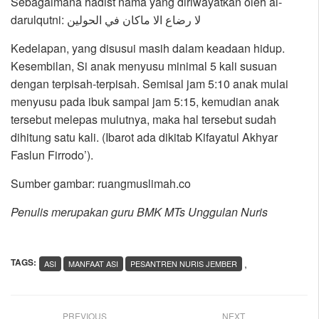
Sebagaimana hadist nama yang diriwayatkan oleh al-
darulqutni: لا رضاع الا ماكان في الحولين
Kedelapan, yang disusui masih dalam keadaan hidup.
Kesembilan, Si anak menyusu minimal 5 kali susuan
dengan terpisah-terpisah. Semisal jam 5:10 anak mulai
menyusu pada ibuk sampai jam 5:15, kemudian anak
tersebut melepas mulutnya, maka hal tersebut sudah
dihitung satu kali. (Ibarot ada dikitab Kifayatul Akhyar
Faslun Firrodo’).
Sumber gambar: ruangmuslimah.co
Penulis merupakan guru BMK MTs Unggulan Nuris
TAGS:
,
ASI
MANFAAT ASI
PESANTREN NURIS JEMBER
PREVIOUS
NEXT