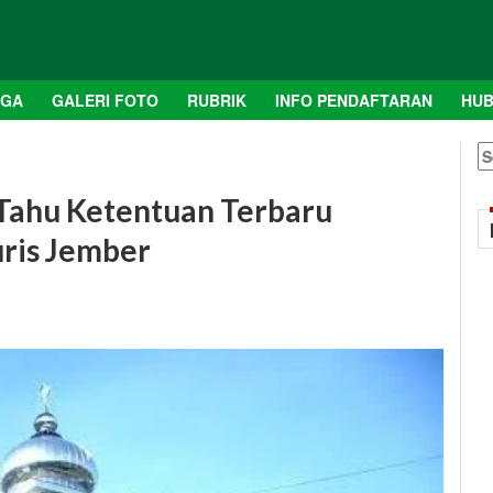
AGA
GALERI FOTO
RUBRIK
INFO PENDAFTARAN
HUB
S
fo
 Tahu Ketentuan Terbaru
ris Jember