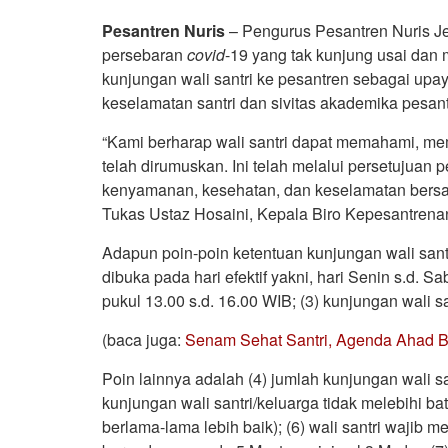
Pesantren Nuris
– Pengurus Pesantren Nuris J
persebaran
covid
-19 yang tak kunjung usai dan
kunjungan wali santri ke pesantren sebagai up
keselamatan santri dan sivitas akademika pesant
“Kami berharap wali santri dapat memahami, me
telah dirumuskan. Ini telah melalui persetujuan
kenyamanan, kesehatan, dan keselamatan bersam
Tukas Ustaz Hosaini, Kepala Biro Kepesantrenan
Adapun poin-poin ketentuan kunjungan wali santr
dibuka pada hari efektif yakni, hari Senin s.d. S
pukul 13.00 s.d. 16.00 WIB; (3) kunjungan wali sa
(baca juga:
Senam Sehat Santri, Agenda Ahad Bu
Poin lainnya adalah (4) jumlah kunjungan wali sa
kunjungan wali santri/keluarga tidak melebihi ba
berlama-lama lebih baik); (6) wali santri wajib