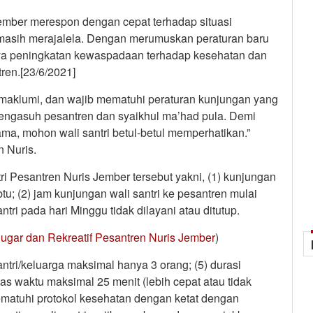
ember merespon dengan cepat terhadap situasi
 masih merajalela. Dengan merumuskan peraturan baru
aya peningkatan kewaspadaan terhadap kesehatan dan
ren.[23/6/2021]
maklumi, dan wajib mematuhi peraturan kunjungan yang
 pengasuh pesantren dan syaikhul ma’had pula. Demi
a, mohon wali santri betul-betul memperhatikan.”
 Nuris.
i Pesantren Nuris Jember tersebut yakni, (1) kunjungan
abtu; (2) jam kunjungan wali santri ke pesantren mulai
ntri pada hari Minggu tidak dilayani atau ditutup.
gar dan Rekreatif Pesantren Nuris Jember
)
ntri/keluarga maksimal hanya 3 orang; (5) durasi
tas waktu maksimal 25 menit (lebih cepat atau tidak
 mematuhi protokol kesehatan dengan ketat dengan