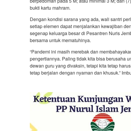
berpedoman pada 5 M; atau minimal 3 M; dan (7
bukti kartu mahram.
Dengan kondisi sarana yang ada, wali santri 
setiap elemen dapat menjalankan kewajiban den
segenap keluarga besar di Pesantren Nuris Jembe
bersama untuk mematuhinya.
“Pandemi ini masih merebak dan membahayakan
pengertiannya. Paling tidak kita bisa berusaha 
dewan guru yang divaksin, tetapi kita tetap har
tetap berjalan dengan nyaman dan khusuk.” Imb