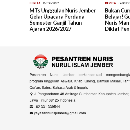
BERITA
07/08/2026
BERITA
06/08/2
MTs Unggulan Nuris Jember
Bukan Cum
Gelar Upacara Perdana
Belajar! G
Semester Ganjil Tahun
Nuris Man
Ajaran 2026/2027
Diklat Pen
Pesantren Nuris Jember berkonsentrasi mengembangk
program unggulan Aswaja, Kitab Kuning, Bahtsul Masail, Tahf
Qur'an, Sains, Bahasa Arab & Inggris
Jl Pangandaran 48 Antirogo Sumbersari Kabupaten Jember,
Jawa Timur 68125 Indonesia
+62 331 339544
yayasannurisjember@gmail.com