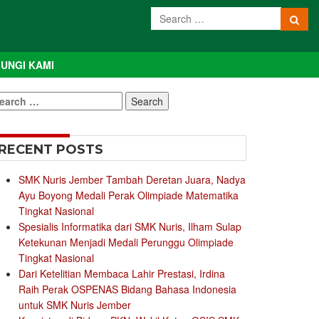
UNGI KAMI
earch
r:
RECENT POSTS
SMK Nuris Jember Tambah Deretan Juara, Nadya
Ayu Boyong Medali Perak Olimpiade Matematika
Tingkat Nasional
Spesialis Informatika dari SMK Nuris, Ilham Sulap
Ketekunan Menjadi Medali Perunggu Olimpiade
Tingkat Nasional
Dari Ketelitian Membaca Lahir Prestasi, Irdina
Raih Perak OSPENAS Bidang Bahasa Indonesia
untuk SMK Nuris Jember