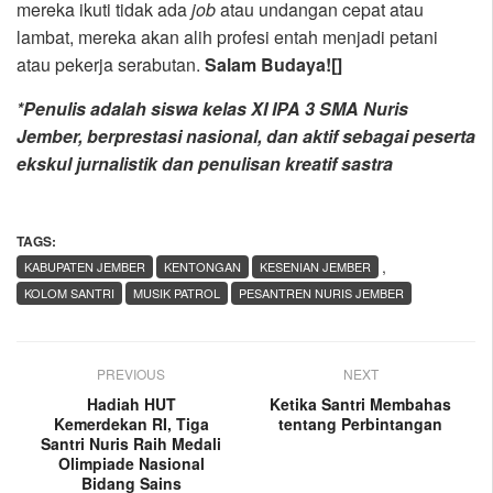
mereka ikuti tidak ada
job
atau undangan cepat atau
lambat, mereka akan alih profesi entah menjadi petani
atau pekerja serabutan.
Salam Budaya![]
*Penulis adalah siswa kelas XI IPA 3 SMA Nuris
Jember, berprestasi nasional, dan aktif sebagai peserta
ekskul jurnalistik dan penulisan kreatif sastra
TAGS:
,
KABUPATEN JEMBER
KENTONGAN
KESENIAN JEMBER
KOLOM SANTRI
MUSIK PATROL
PESANTREN NURIS JEMBER
PREVIOUS
NEXT
Hadiah HUT
Ketika Santri Membahas
Kemerdekan RI, Tiga
tentang Perbintangan
Santri Nuris Raih Medali
Olimpiade Nasional
Bidang Sains