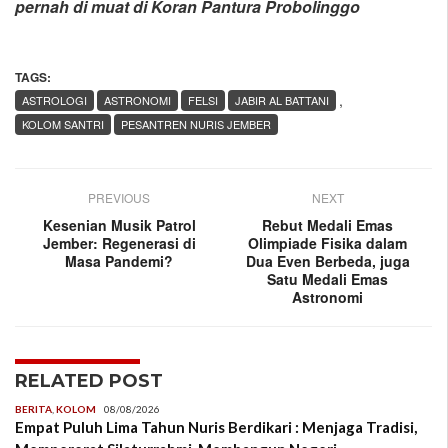
pernah di muat di Koran Pantura Probolinggo
TAGS:
,
ASTROLOGI
ASTRONOMI
FELSI
JABIR AL BATTANI
KOLOM SANTRI
PESANTREN NURIS JEMBER
PREVIOUS
NEXT
Kesenian Musik Patrol
Rebut Medali Emas
Jember: Regenerasi di
Olimpiade Fisika dalam
Masa Pandemi?
Dua Even Berbeda, juga
Satu Medali Emas
Astronomi
RELATED POST
BERITA
,
KOLOM
08/08/2026
Empat Puluh Lima Tahun Nuris Berdikari : Menjaga Tradisi,