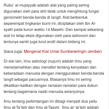
Rubu’ al-mujayyab adalah alat yang paling sering
digunakan oleh para ahli falak untuk menghitung fungsi
geniometri benda-benda di langit. Alat berbentuk
seperempat lingkaran bumi ini, diciptakan oleh Ibn Al-
syatir pada kurun waktu 14 Masehi. Dan sampai sekarang
alat ini tetap eksis digunakan oleh para astronom dan
tentunya santri juga turut andil dalam bidang ini.
(baca juga:
Mengenal Kiai Umar Sumberwringin Jember
)
Di sisi lain, ilmu astrologi (
nujum
) adalah ilmu yang
menerjemahkan atau menafsir tentang kenyataan dan
keberadaan manusia dengan menggunakan benda-benda
langit sebagai pacuannya. Biasanya ilmu ini sering
dikaitkan-kaitkan dengan ramalan-ramalan para dukun
tentang bagaimana nasib manusia selanjutnya.
Ilmu tentang perbintangan ini dibagi menjadi dua yaitu
Ilmu at-Ta’tsiir dan ilmu at-Tasyiir. Ilmu at- ta’tsiir adalah