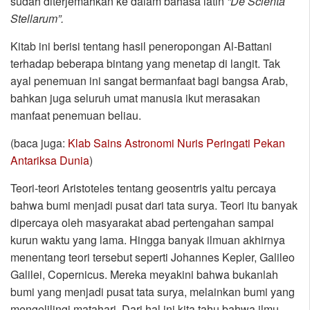
sudah diterjemahkan ke dalam bahasa latin
“De Scienta
Stellarum”.
Kitab ini berisi tentang hasil peneropongan Al-Battani
terhadap beberapa bintang yang menetap di langit. Tak
ayal penemuan ini sangat bermanfaat bagi bangsa Arab,
bahkan juga seluruh umat manusia ikut merasakan
manfaat penemuan beliau.
(baca juga:
Klab Sains Astronomi Nuris Peringati Pekan
Antariksa Dunia
)
Teori-teori Aristoteles tentang geosentris yaitu percaya
bahwa bumi menjadi pusat dari tata surya. Teori itu banyak
dipercaya oleh masyarakat abad pertengahan sampai
kurun waktu yang lama. Hingga banyak ilmuan akhirnya
menentang teori tersebut seperti Johannes Kepler, Galileo
Galilei, Copernicus. Mereka meyakini bahwa bukanlah
bumi yang menjadi pusat tata surya, melainkan bumi yang
mengelilingi matahari. Dari hal ini kita tahu bahwa ilmu