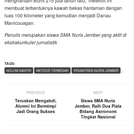
menghantam Bumi 215 juta tahun lalu, meteroit ini
membuat terbentuknya kawah bekas hantaman dengan
luas 100 kilometer yang kemudian menjadi Danau
Manicouagan.
Penulis merupakan siswa SMA Nuris Jember yang aktif di
ekstrakurikuler jurnalistik
TAGS:
,
KOLOM SANTRI
METEOR TERBESAR
PESANTREN NURIS JEMBER
PREVIOUS
NEXT
Teruskan Mengabdi,
Siswa SMA Nuris
Alumni Ini Bermimpi
Jember, Raih Dua Piala
Jadi Orang Sukses
Bidang Astronomi
Tingkat Nasional