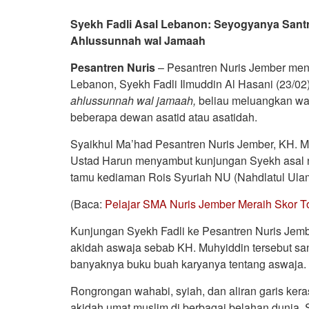
Syekh Fadli Asal Lebanon: Seyogyanya Sant
Ahlussunnah wal Jamaah
Pesantren Nuris
– Pesantren Nuris Jember men
Lebanon, Syekh Fadli Ilmuddin Al Hasani (23/
ahlussunnah wal jamaah,
beliau meluangkan wak
beberapa dewan asatid atau asatidah.
Syaikhul Ma’had Pesantren Nuris Jember, KH. 
Ustad Harun menyambut kunjungan Syekh asal neg
tamu kediaman Rois Syuriah NU (Nahdlatul Ula
(Baca:
Pelajar SMA Nuris Jember Meraih Skor Toe
Kunjungan Syekh Fadli ke Pesantren Nuris Jem
akidah aswaja sebab KH. Muhyiddin tersebut sa
banyaknya buku buah karyanya tentang aswaja.
Rongrongan wahabi, syiah, dan aliran garis k
akidah umat muslim di berbagai belahan dunia.