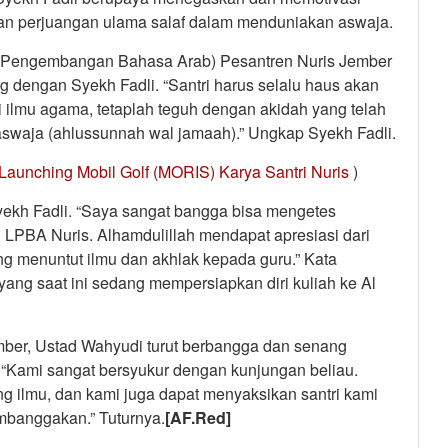
kan perjuangan ulama salaf dalam menduniakan aswaja.
a Pengembangan Bahasa Arab) Pesantren Nuris Jember
 dengan Syekh Fadli. “Santri harus selalu haus akan
 ilmu agama, tetaplah teguh dengan akidah yang telah
aswaja (ahlussunnah wal jamaah).” Ungkap Syekh Fadli.
Launching Mobil Golf (MORIS) Karya Santri Nuris
)
 Syekh Fadli. “Saya sangat bangga bisa mengetes
LPBA Nuris. Alhamdulillah mendapat apresiasi dari
ng menuntut ilmu dan akhlak kepada guru.” Kata
ang saat ini sedang mempersiapkan diri kuliah ke Al
ber, Ustad Wahyudi turut berbangga dan senang
 “Kami sangat bersyukur dengan kunjungan beliau.
g ilmu, dan kami juga dapat menyaksikan santri kami
embanggakan.” Tuturnya.
[AF.Red]