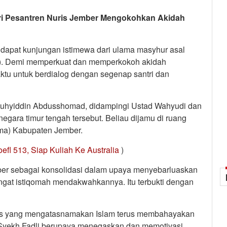
ri Pesantren Nuris Jember Mengokohkan Akidah
dapat kunjungan istimewa dari ulama masyhur asal
02). Demi memperkuat dan memperkokoh akidah
tu untuk berdialog dengan segenap santri dan
Muhyiddin Abdusshomad, didampingi Ustad Wahyudi dan
ara timur tengah tersebut. Beliau dijamu di ruang
ma) Kabupaten Jember.
fl 513, Siap Kuliah Ke Australia
)
ber sebagai konsolidasi dalam upaya menyebarluaskan
ngat istiqomah mendakwahkannya. Itu terbukti dengan
eras yang mengatasnamakan Islam terus membahayakan
 Syekh Fadli berupaya menegaskan dan memotivasi