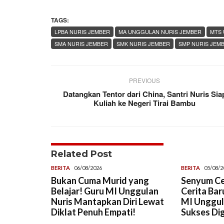
TAGS:
LPBA NURIS JEMBER
MA UNGGULAN NURIS JEMBER
MTS 
SMA NURIS JEMBER
SMK NURIS JEMBER
SMP NURIS JEM
PREVIOUS
Datangkan Tentor dari China, Santri Nuris Sia
Kuliah ke Negeri Tirai Bambu
Related Post
BERITA
06/08/2026
BERITA
05/08/2
Bukan Cuma Murid yang
Senyum Ce
Belajar! Guru MI Unggulan
Cerita Ba
Nuris Mantapkan Diri Lewat
MI Unggul
Diklat Penuh Empati!
Sukses Dig