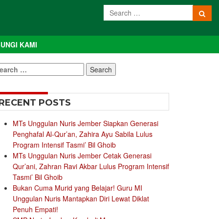
UNGI KAMI
earch
r:
RECENT POSTS
MTs Unggulan Nuris Jember Siapkan Generasi
Penghafal Al-Qur’an, Zahira Ayu Sabila Lulus
Program Intensif Tasmi’ Bil Ghoib
MTs Unggulan Nuris Jember Cetak Generasi
Qur’ani, Zahran Ravi Akbar Lulus Program Intensif
Tasmi’ Bil Ghoib
Bukan Cuma Murid yang Belajar! Guru MI
Unggulan Nuris Mantapkan Diri Lewat Diklat
Penuh Empati!