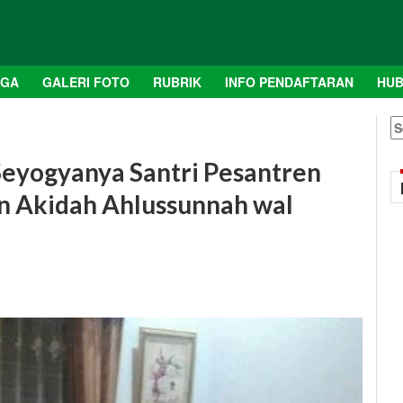
AGA
GALERI FOTO
RUBRIK
INFO PENDAFTARAN
HUB
S
fo
Seyogyanya Santri Pesantren
 Akidah Ahlussunnah wal