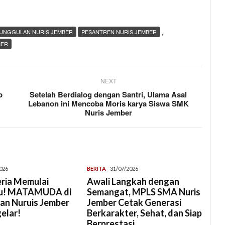
,
UNGGULAN NURIS JEMBER
PESANTREN NURIS JEMBER
BER
NEXT
p
Setelah Berdialog dengan Santri, Ulama Asal
Lebanon ini Mencoba Moris karya Siswa SMK
Nuris Jember
026
BERITA
31/07/2026
ria Memulai
Awali Langkah dengan
ru! MATAMUDA di
Semangat, MPLS SMA Nuris
an Nuruis Jember
Jember Cetak Generasi
elar!
Berkarakter, Sehat, dan Siap
Berprestasi