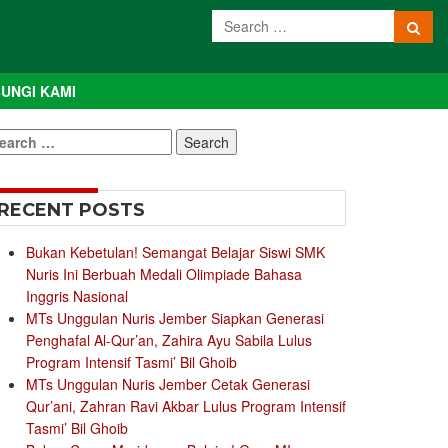
UNGI KAMI
earch
r:
RECENT POSTS
Bukan Kebetulan! Semangat Belajar Siswi SMK
Nuris Ini Berbuah Medali Olimpiade Bahasa
Inggris Nasional
MTs Unggulan Nuris Jember Siapkan Generasi
Penghafal Al-Qur’an, Zahira Ayu Sabila Lulus
Program Intensif Tasmi’ Bil Ghoib
MTs Unggulan Nuris Jember Cetak Generasi
Qur’ani, Zahran Ravi Akbar Lulus Program Intensif
Tasmi’ Bil Ghoib