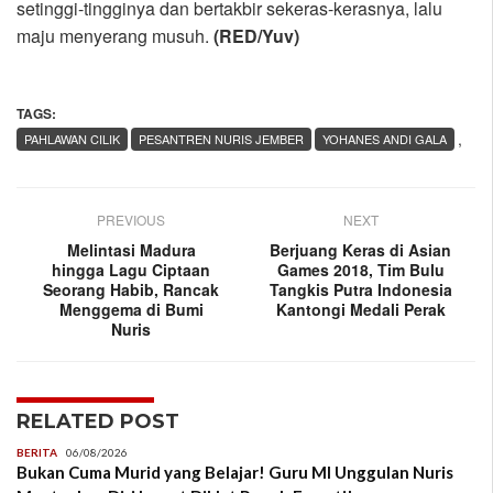
setinggi-tingginya dan bertakbir sekeras-kerasnya, lalu
maju menyerang musuh.
(RED/Yuv)
TAGS:
,
PAHLAWAN CILIK
PESANTREN NURIS JEMBER
YOHANES ANDI GALA
PREVIOUS
NEXT
Melintasi Madura
Berjuang Keras di Asian
hingga Lagu Ciptaan
Games 2018, Tim Bulu
Seorang Habib, Rancak
Tangkis Putra Indonesia
Menggema di Bumi
Kantongi Medali Perak
Nuris
RELATED POST
BERITA
06/08/2026
Bukan Cuma Murid yang Belajar! Guru MI Unggulan Nuris