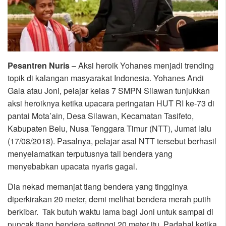
Pesantren Nuris
– Aksi heroik Yohanes menjadi trending
topik di kalangan masyarakat Indonesia. Yohanes Andi
Gala atau Joni, pelajar kelas 7 SMPN Silawan tunjukkan
aksi heroiknya ketika upacara peringatan HUT RI ke-73 di
pantai Mota’ain, Desa Silawan, Kecamatan Tasifeto,
Kabupaten Belu, Nusa Tenggara Timur (NTT), Jumat lalu
(17/08/2018). Pasalnya, pelajar asal NTT tersebut berhasil
menyelamatkan terputusnya tali bendera yang
menyebabkan upacata nyaris gagal.
Dia nekad memanjat tiang bendera yang tingginya
diperkirakan 20 meter, demi melihat bendera merah putih
berkibar. Tak butuh waktu lama bagi Joni untuk sampai di
puncak tiang bendera setinggi 20 meter itu. Padahal ketika