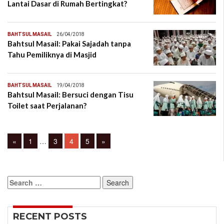
Lantai Dasar di Rumah Bertingkat?
BAHTSUL MASAIL
26/04/2018
Bahtsul Masail: Pakai Sajadah tanpa
Tahu Pemiliknya di Masjid
BAHTSUL MASAIL
19/04/2018
Bahtsul Masail: Bersuci dengan Tisu
Toilet saat Perjalanan?
Posts
Page
Page
Page
Page
«
1
…
3
4
5
»
navigation
Search
for:
RECENT POSTS