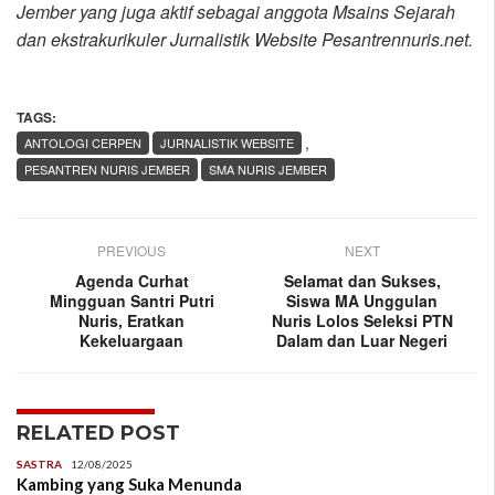
Jember yang juga aktif sebagai anggota Msains Sejarah
dan ekstrakurikuler Jurnalistik Website Pesantrennuris.net.
TAGS:
,
ANTOLOGI CERPEN
JURNALISTIK WEBSITE
PESANTREN NURIS JEMBER
SMA NURIS JEMBER
PREVIOUS
NEXT
Agenda Curhat
Selamat dan Sukses,
Mingguan Santri Putri
Siswa MA Unggulan
Nuris, Eratkan
Nuris Lolos Seleksi PTN
Kekeluargaan
Dalam dan Luar Negeri
RELATED POST
SASTRA
12/08/2025
Kambing yang Suka Menunda